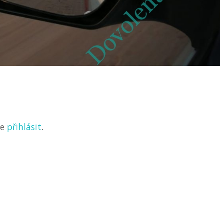
ve
přihlásit
.